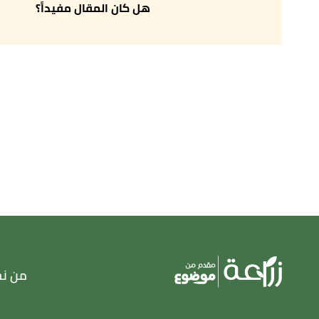
Retrieved 25/2/2022. Edited.
هل كان المقال مفيداً؟
,
gardeningetc
,
"Cheap garden ideas: 34 simple ways to update your outdoor space for less"
↑
Retrieved 25/2/2022. Edited.
,
installitdirect
, Retrieved 16/6/2022. Edited.
"Pavers vs Gravel: Comparing Costs and Benefits"
↑
من ن