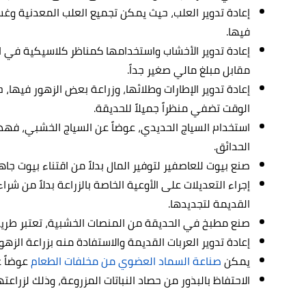
إعادة تدوير العلب، حيث يمكن تجميع العلب المعدنية وغسل
فيها.
إعادة تدوير الأخشاب واستخدامها كمناظر كلاسيكية في 
مقابل مبلغ مالي صغير جداً.
إعادة تدوير الإطارات وطلائها، وزراعة بعض الزهور فيها
الوقت تضفي منظراً جميلاً للحديقة.
استخدام السياج الحديدي، عوضاً عن السياج الخشبي، فه
الحدائق.
صنع بيوت للعاصفير لتوفير المال بدلاً من اقتناء بيوت جاه
إجراء التعديلات على الأوعية الخاصة بالزراعة بدلاً من شر
القديمة لتجديدها.
صنع مطبخ في الحديقة من المنصات الخشبية، تعتبر طري
إعادة تدوير العربات القديمة والاستفادة منه بزراعة الزهو
يمكن
صناعة السماد العضوي من مخلفات الطعام
عوضاً ع
الاحتفاظ بالبذور من حصاد النباتات المزروعة، وذلك لزراع