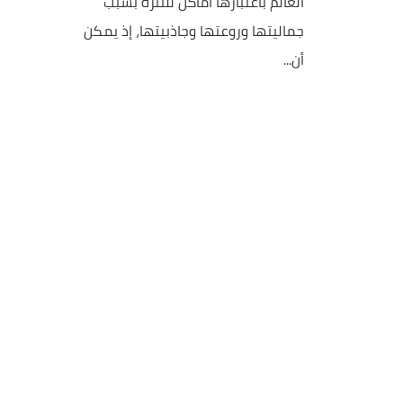
العالم باعتبارها أماكن للتنزه بسبب
جماليتها وروعتها وجاذبيتها، إذ يمكن
أن...