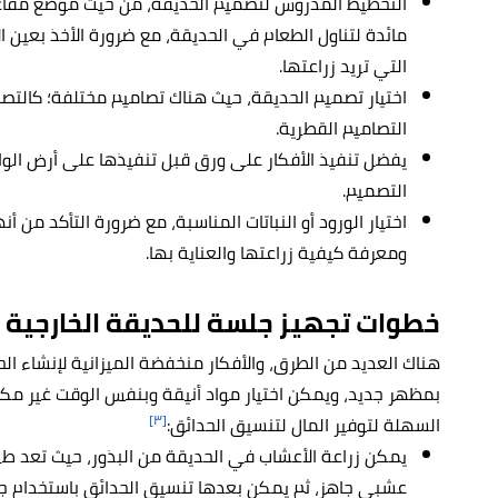
التخطيط المدروس لتصميم الحديقة، من حيث موضع مقا
مائدة لتناول الطعام في الحديقة، مع ضرورة الأخذ بعين ا
التي تريد زراعتها.
اختيار تصميم الحديقة، حيث هناك تصاميم مختلفة؛ كالتصام
التصاميم القطرية.
يفضل تنفيذ الأفكار على ورق قبل تنفيذها على أرض الواق
التصميم.
اختيار الورود أو النباتات المناسبة، مع ضرورة التأكد من
ومعرفة كيفية زراعتها والعناية بها.
خطوات تجهيز جلسة للحديقة الخارجية 
هناك العديد من الطرق، والأفكار منخفضة الميزانية لإنشاء ال
بمظهر جديد، ويمكن اختيار مواد أنيقة وبنفس الوقت غير مكل
[٣]
السهلة لتوفير المال لتنسيق الحدائق:
يمكن زراعة الأعشاب في الحديقة من البذور، حيث تعد ط
عشبي جاهز، ثم يمكن بعدها تنسيق الحدائق باستخدام جز