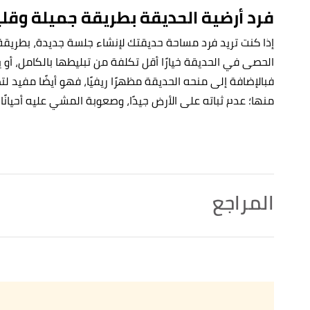
فرد أرضية الحديقة بطريقة جميلة وقلي
إذا كنت تريد فرد مساحة حديقتك لإنشاء جلسة جديدة، بطريق
الحصى في الحديقة خيارًا أقل تكلفة من تبليطها بالكامل، أو
فبالإضافة إلى منحه الحديقة مظهرًا ريفيًا، فهو أيضًا مفيد ل
منها؛ عدم ثباته على الأرض جيدًا، وصعوبة المشي عليه أحيانًا، 
المراجع
 Is Gardening Important? It Has Endless Benefits for
↑
ironment"
,
greenmatters
, Retrieved 25/2/2022. Edited.
,
homesandgardens
,
"How to plan a small garden – make the most of a tiny outdoor space"
↑