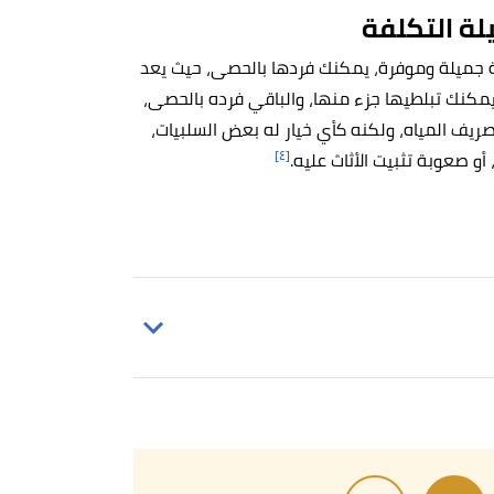
لة التكلفة
ة جميلة وموفرة، يمكنك فردها بالحصى، حيث يعد
 يمكنك تبلطيها جزء منها، والباقي فرده بالحصى،
تصريف المياه، ولكنه كأي خيار له بعض السلبيات،
[٤]
أو صعوبة تثبيت الأثاث عليه.
ANDREW KROSOFSKY (15/5/2020),
"Why
Our Health and the Env