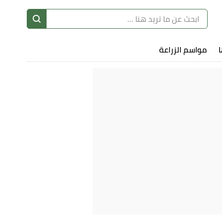
ا
إ
ا
مواسم الزراعة
ا