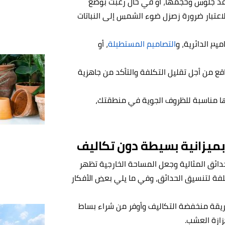
عد جلوس وحجمها، أو في حال رغبت بوضع
لاعتبار ضرورة زصزل ضوء الشمس إلى النباتات
يم الدائرية، و
التصاميم المستطيلة
، أو
ع من أجل تقليل التكلفة والتأكد من جاهزية
 أنها مناسبة للظروف الجوية في منطقتك،
بميزانية بسيطة دون تكاليف
حدائق المثالية وجعل المساحة الخارجية تظهر
فة لتنسيق الحدائق، وفي ما يلي بعض الأفكار
ريقة منخفضة التكاليف وأوفر من شراء بساط
ازة العشب.