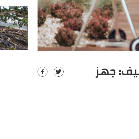
يف: جهز