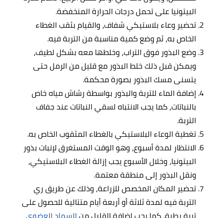
البيتونيا على تحمل درجات الحرارة المنخفضة.
تحضير وعاء بلاستيكي شفاف، والقيام بثقب الغطاء
الخاص به، ثم وضع كمية مناسبة من التربة فيه.
وضع البذور فوق التراب، وخلطها معه بشكل لطيف،
ويمكن قبل ذلك خلط البذور مع قليل من الرمل حتى
يتسنى مسك البذور بصورة محكمة.
إضافة الماء للتربة والبذور بواسطة رشاش مياه خاص
بالنباتات، كما يجب الانتباه لسقي النباتات عند جفاف
التربة.
تغطية الوعاء البلاستيكي بالغطاء المثقوب الخاص به.
الانتظار لمدة أسبوع، وهو الوقت المستغرق لإنبات بذور
البيتونيا، وخلال الأسبوع يجب إزالة الغطاء البلاستيكي،
ونقل البذور إلى منطقة معتمة.
تحضير المكان المخصص للزراعة، وذلك عن طريق ري
التربة فيه لمدة ثلاثة أو أربعة أيام متتالية للحصول على
تربة رطبة، كما يجب إضافة القليل من
السماد العضوي