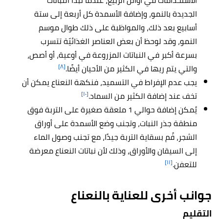
الاستخدامات في أوائل الربيع، عندما تبدأ النباتات
الجديدة بالنمو، وإضافة الأسمدة كل أربعة إلى ستة
أسابيع بعد ذلك، والمواظبة على ذلك طوال موسم
النمو، وقد لوحظ أن بعض العناصر الغذائيّة تتسرب
بسرعة أكبر في النباتات المزروعة في أوعية، أو أصص،
[٨]
والتي يتم ريها في الكثير من الأحيان أيضًا.
يجب عدم الإفراط في التسميد، فنكهة النعناع يمكن أن
[١٠]
تخف عند إضافة الكثير من السماد.
يُمكن إضافة حوالي 1 ملعقة صغيرة على التربة فوق
منطقة جذر النبات، وتجنب وضع الأسمدة على أوراق
الشجر، فُم بسقاية التربة جيدًا، مع تجنب وصول الماء
إلى السيقان والأوراق، وذلك لأن نباتات النعناع معرضة
[١١]
للتعفن.
جوانب أخرى للعناية بالنعناع
التقليم