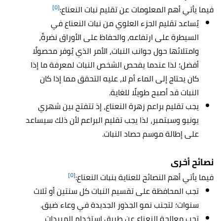
[٥]
فيما يأتي أهم المعلومات عن تقليم نبات النعناع:
يُساعد تقليم الجزء العلوي من نبات النعناع في
السيطرة على ارتفاعه، والحفاظ على الأوراق نضرةً،
وامتلائها حول جوانب النبات، الأمر الذي يُوفر محصولًا
أفضل؛ لذا عندما يفحص الشخص النبات لمعرفة ما إذا
كان يحتاج إلى الماء أم لا، عليه التحقق مما إذا كان
النبات قد أصبح طويلًا للغاية.
يجب تقليم براعم زهرة النعناع، إذ تتفتح بين شهري
يونيو وسبتمبر، لذا يجب تقليم البراعم لأن ذلك سيساعد
على إطالة موسم حصاد النبات.
نصائح أخرى
[٥]
فيما يأتي أهم النصائح للعناية بنبات النعناع:
تجب المحافظة على تقسيم النبات كل سنتين أو ثلاث
سنوات؛ لتجنب نمو الجذور الجديدة في وعاء ضيق.
تجب معالجة النعناع عن طريق استخدام المبيدات