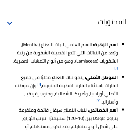
المحتويات
اسم الزهرة
:
الاسم العلمي لنبات النعناع (Mentha)،
ويُعد من النباتات التي تتبع الفصيلة الشفوية من رتبة
الشفويات (Lamiaceae)، وهو من أنواع الأعشاب العطرية.
[١]
الموطن الأصلي
:
ينمو نبات النعناع محليًا في جميع
[١]
القارات باستثناء القارة القطبية الجنوبية،
وإن موطنه
الأصلي أوراسيا، وأمريكا الشمالية، وجنوب إفريقيا،
[٢]
وأستراليا.
أهم الخصائص:
لنبات النعناع سيقان قائمة ومتفرعة
يتراوح طولها بين (10-120) سنتيمترًا، تترتب الأوراق
على شكل أزواج متقابلة، وقد تكون مستطيلة، أو