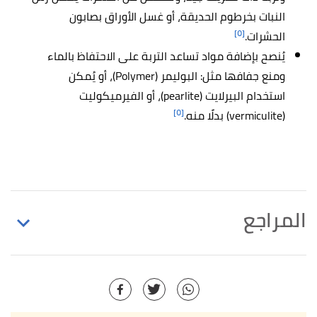
النبات بخرطوم الحديقة، أو غسل الأوراق بصابون
[٥]
الحشرات.
يُنصح بإضافة مواد تساعد التربة على الاحتفاظ بالماء
ومنع جفافها مثل: البوليمر (Polymer)، أو يُمكن
استخدام البيرلايت (pearlite)، أو الفيرميكوليت
[٥]
(vermiculite) بدلًا منه.
المراجع
أ
ب
,
webmd
,
"Health Benefits of Mint Leaves"
^
Retrieved 16/4/2021. Edited.
,
.britannica
, Retrieved 16/4/2021. Edited.
"Mint"
↑