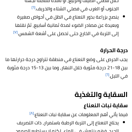
خلال فصلي الصيف والربيع، أو نافذة مقابلة لجهة
[٦]
الجنوب أو الغرب في فصلي الشتاء والخريف.
ينصح بزراعة بذور النعناع في الظل في أحواض صغيرة
وبعيدة عن مصادر الضوء لمدة ثمانية أسابيع، ثمّ نقلها
[٧]
إلى التربة في الخارج حتى تحصل على أشعة الشمس.
درجة الحرارة
يجب الحرص على وضع النعناع في منطقة تتراوح درجة حرارتها ما
بين 18-21 درجة مئوية خلال النهار، وما بين 13-15 درجة مئوية
[٦]
في الليل.
السقاية والتغذية
سقاية نبات النعناع
[٨]
فيما يأتي أهم المعلومات عن سقاية نبات النعناع:
يحتاج النعناع إلى التربة الرطبة باستمرار، ذات التصريف
الجيد، فهو ينتعش في الماء، لكنه لا يستطيع الصمود