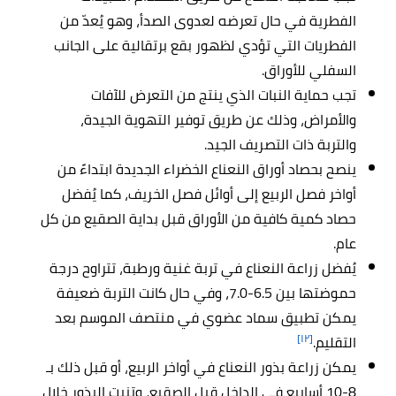
الفطرية في حال تعرضه لعدوى الصدأ، وهو يُعدّ من
الفطريات التي تؤدي لظهور بقع برتقالية على الجانب
السفلي للأوراق.
تجب حماية النبات الذي ينتج من التعرض للآفات
والأمراض، وذلك عن طريق توفير التهوية الجيدة،
والتربة ذات التصريف الجيد.
ينصح بحصاد أوراق النعناع الخضراء الجديدة ابتداءً من
أواخر فصل الربيع إلى أوائل فصل الخريف، كما يُفضل
حصاد كمية كافية من الأوراق قبل بداية الصقيع من كل
عام.
يُفضل زراعة النعناع في تربة غنية ورطبة، تتراوح درجة
حموضتها بين 6.5-7.0، وفي حال كانت التربة ضعيفة
يمكن تطبيق سماد عضوي في منتصف الموسم بعد
[١٢]
التقليم.
يمكن زراعة بذور النعناع في أواخر الربيع، أو قبل ذلك بـ
8-10 أسابيع في الداخل قبل الصقيع، وتنبت البذور خلال