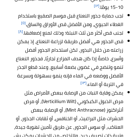
[١٢]
10-15 يومًا.
تجب حماية جذور النعناع قبل موسم الصقيع باستخدام
[٥]
الغطاء الحيوي، ومن الأفضل قص الأوراق والساق.
[٨]
تجنب قص أكثر من ثلث النبتة؛ وذلك لمنع إضعافها.
قص الجذور هي أفضل طريقة لزراعة النعناع، إذ يمكن
زراعته من خلال البذور، لكن استخدام الجذور أفضل
وأسرع، خاصةً إذا كان هدف المزارع تجاريًا، فجذور النعناع
تنمو وتنضج في غضون بضعة أسابيع، وعند قطع الجذر
الأفضل ووضعه في الماء فإنه ينمو بسهولة وبسرعة
[١٣]
في التربة أو الماء.
يمكن وقاية النبات من الإصابة ببعض الأمراض مثل
مرض الذبول الكبكوبي (Verticillium Wilt)، أو مرض
أنثراكنوز (Mint Anthracnose)، أو الإصابة ببعض
الحشرات مثل البراغيث، أو الخنافس، أو ثقابات الجذور، أو
العناكب، أو سوس الجذور، عن طريق تأمين تهوية جيدة،
وتربة ذات تصريف جيد، وللتخلص من الحشرات يمكن رش