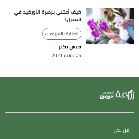
university.upstartfarmers
, Retrieved 16/4/2021.
Edited.
كيف أعتني بزهرة الأوركيد في
المنزل؟
العناية بالمزروعات
ميس بكير
05 يوليو 2021
من نحن