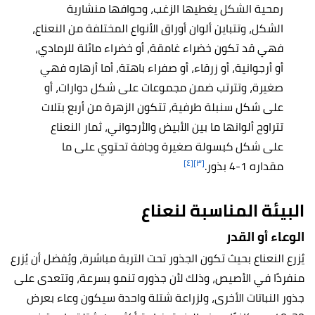
رمحية الشكل يغطيها الزغب، وحوافها منشارية
الشكل، وتتباين ألوان أوراق الأنواع المختلفة من النعناع،
فهي قد تكون خضراء غامقة، أو خضراء مائلة للرمادي،
أو أرجوانية، أو زرقاء، أو صفراء باهتة، أما أزهاره فهي
صغيرة، وتترتب ضمن مجموعات على شكل دوارات، أو
على شكل سنبلة طرفية، تتكون الزهرة من أربع بتلات
تتراوح ألوانها ما بين الأبيض والأرجواني، ثمار النعناع
على شكل كبسولة صغيرة وجافة تحتوي على ما
[٤]
[٣]
مقداره 1-4 بذور.
البيئة المناسبة لنعناع
الوعاء أو القدر
يُزرع النعناع بحيث تكون الجذور تحت التربة مباشرة، ويُفضل أن يُزرع
منفردًا في الأصيص، وذلك لأن جذوره تنمو بسرعة، وتتعدى على
جذور النباتات الأخرى، ولزراعة شتلة واحدة سيكون وعاء بعرض