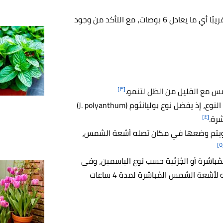
يمكن زراعة الفل في الأصص التي يصل حجمها إلى 15 سم تقريبًا أي ما يعادل 6 بوصات، مع التأكد من وجود
[٣]
 مع القليل من الظل لتنمو.
تختلف الكمية التي يحتاجها الياسمين من الضوء باختلاف النوع، إذ يفضل نوع بوليانثوم (J. polyanthum)
[٤]
رة.
ر، ويتم وضعها في مكان تصله أشعة الشمس،
[
باشرة أو الجُزئية حسب نوع الياسمين، وفي
حال زراعة الياسمين داخل المنزل يجب الحرص على تعريضه لأشعة الشمس المُباشرة لمدة 4 ساعات