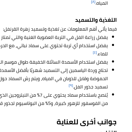
[٨]
المياه.
التغذية والتسميد
فيما يأتي أهم المعلومات عن تغذية وتسميد زهرة القرنفل:
يفضل زراعة الفل في التربة العضوية الغنية والتي تمتاز
يفضل استخدام أي تربة تحتوي على سماد نباتي، مع الحر
[٤]
للماء.
يفضل استخدام الأسمدة السائلة الخفيفة طوال موسم الن
تحتاج وردة الياسمين إلى التسميد شهريًا بأفضل الأسمد
الحموضة وقابل للذوبان في المياه، ويتم رش السماد حول
[٩]
تسميد جذور الفل.
من الفوسفور للزهور كبيرة، و5% من البوتاسيوم لجذور قوية ومقاومة للأمراض، والحشرات، والجفاف.
جوانب أخرى للعناية