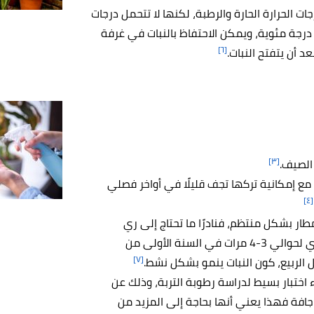
ت الحرارة الحارة والرطبة، لكنها لا تتحمل درجات
لحرارة الباردة، إذ يجب أن تحافظ على درجة الحرارة بين 15- 21 درجة مئوية، ويمكن الاحتفاظ بالنبات في غرفة
[٦]
[٣]
الصيف.
 مع إمكانية تركها تجف قليلًا في أواخر فصلي
[٤]
طار بشكل منتظم، فنادرًا ما تحتاج إلى ري
إضافي، كما يفضل تزويد النبتة بالأسمدة بشكل بطيء، أي لحوالي 3-4 مرات في السنة الأولى من
[٧]
الربيع، كون النبات ينمو بشكل نشط.
 اختبار بسيط لدراسة رطوبة التربة، وذلك عن
التربة جافة فهذا يعني أنها بحاجة إلى المزيد من