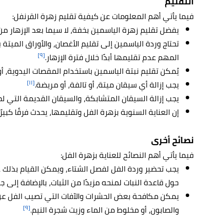
التقليم
فيما يأتي أهم المعلومات عن كيفية تقليم زهرة القرنفل:
يفضل تقليم زهرة الياسمين بخفة، لا سيما بعد الإزهار م
تحتاج وردة الياسمين إلى تقليم الأغصان، والأوراق الميتة 
[٩]
المهم عدم تقليمها أبدًا خلال فترة الإزهار.
يُمكن تقليم نبتة الياسمين باستخدام المقصات اليدوية، أو
[١١]
يجب إزالة أي سيقان ميتة، أو تالفة، أو مريضة.
يجب إزالة السيقان المتشابكة، والسيقان القديمة التي لم ت
إن العناية السنوية بزهرة الفل وتقليمها، يحدث فرقًا كبي
نصائح أخرى
فيما يأتي أهم النصائح للعناية بزهرة الفل:
يجب تحضير وردة الفل لفصل الشتاء، ويمكن القيام بذل
حول قاعدة النبات لمنحه مزيدًا من الثبات، بالإضافة إلى جعل
يمكن مكافحة بعض الحشرات والآفات التي تصيب الفل عن
[٩]
والصابون، أو مخلوط من الماء وزيت شجرة النيم.