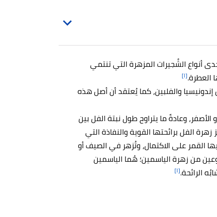
Jasminum polyant)، هي إحدى أنواع الشُجيرات المزهرة التي تنتمي
[١]
ا العطرة.
إندونيسيا والفلبين، كما يُعتقد أن أصل هذه
أو الأصفر، وعادةً ما يتراوح طول نبتة الفل بين
يز زهرة الفل برائحتها القوية والنفاذة التي
ا القمر على الاكتمال، وتُزهر في الصيف أو
وجود نوعين من زهرة الياسمين؛ هُما الياسمين
[١]
ُه الرائحة.