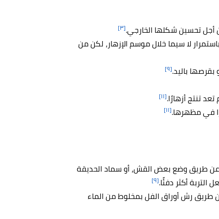
[٣]
ن أجل تحسين شكلها الخارجي.
باستمرار لا سيما خلال موسم الإزهار، لكن من
[٩]
 بقرصها باليد.
[١١]
عد تنتج أزهارًا.
[١١]
رًا في مظهرها.
ك عن طريق وضع بعض القش، أو سماد الحديقة
[٩]
 التربة أكثر دفئًا.
 طريق رش أوراق الفل بمخلوط من الماء