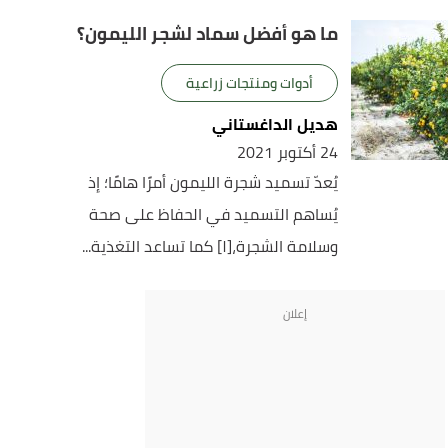
ما هو أفضل سماد لشجر الليمون؟
أدوات ومنتجات زراعية
هديل الداغستاني
24 أكتوبر 2021
يُعدّ تسميد شجرة الليمون أمرًا هامًا؛ إذ
يُساهم التسميد في الحفاظ على صحة
وسلامة الشجرة،[١] كما تساعد التغذية...