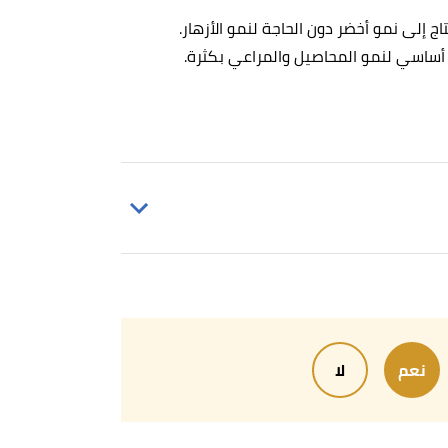
ج إلى نمو أخضر دون الحاجة لنمو الأزهار.
ر أساسي لنمو المحاصيل والمراعي بكثرة.
Fertilizer refers to one,contain 5% minimu
,
soi
نعم
لا