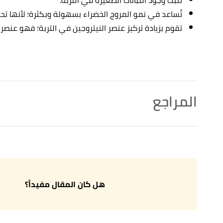
تُساعد في نمو المروج الخضراء بسهولة وبكثرة؛ لأنها تحتا
تقوم بزيادة تركيز عنصر النيتروجين في التربة؛ فهو عنص
المراجع
m of nitrogen. "Nitrogen Fertilizer"
,
2b1stconsulting
,
↑
Retrieved 18/1/2022. Edited.
أ
ب
ت
ث
ج
lmanagementindia
, Retrieved 18/1/2022.
"4 Main Types of Nitrogenous Fertilizers"
^
Edited.
هل كان المقال مفيداً؟
,
homeguides.sfgate
, Retrieved 18/1/2022. Edited.
"The Effects of Nitrogen Fertilizer"
↑