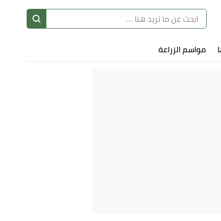
ا
إ
ا
مواسم الزراعة
ا