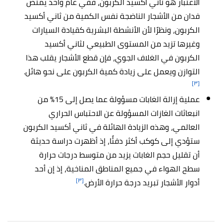
الاعتبار هو ثاني أكسيد الكربون، ففي عام واحد يمتص
فدان من الأشجار الناضجة نفس الكمية من ثاني أكسيد
الكربون، ونظرًا لأن الأنشطة البشرية كقيادة
السيارات
وغيرها تزيد من المستوى الطبيعي لثاني أكسيد
الكربون في الغلاف الجوي، فإن قطع الأشجار يقلب هذا
التوازن ويعمل على زيادة كمية الكربون على نحو هائل.
[٣]
عملية إزالة الغابات مسؤولة عما يصل إلى 15% من
انبعاثات الغازات المسؤولة عن الاحتباس الحراري
العالمي، وهذه الزيادة الهائلة في ثاني أكسيد الكربون
ستؤدي إلى كوكب أكثر دفئًا، إذ أظهرت
دراسة حديثة
أن تقليل حجم الغابات يزيد من متوسط ​​درجات حرارة
سطح الهواء في جميع المناطق المناخية، إذ إن أحد
[٣]
أدوار الأشجار تبريد درجة حرارة الأرض.