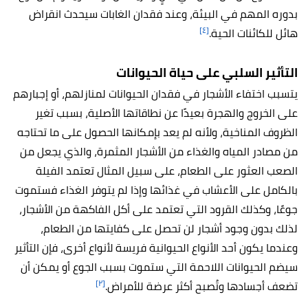
بدوره المهم في البيئة، وعند فقدان الغابات سيحدث انقراض
[٤]
هائل للكائنات الحية.
التأثير السلبي على حياة الحيوانات
يتسبب اختفاء الأشجار في فقدان الحيوانات لمنازلهم، أو إجبارهم
على الخروج و
الهجرة بعيدًا عن نطاقاتها الأصلية، بسبب تغير
الظروف المناخية، ولأنه لم يعد بإمكانها الحصول على ما تحتاجه
من مصادر المياه والغذاء من الأشجار المثمرة، والذي يجعل من
الصعب العثور على الطعام، على سبيل المثال تعتمد الفيلة
بالكامل على الأعشاب في غذائها وإذا لم يتوفر الغذاء فستموت
جوعًا، وكذلك القرود التي تعتمد على أكل الفاكهة من الأشجار،
لذلك بدون وجود أشجار لن تحصل على كفايتها من الطعام،
وعندما يكون أحد الأنواع الحيوانية فريسة لأنواع أخرى، فإن التأثير
سيضم الحيوانات اللاحمة التي ستموت بسبب الجوع أو يمكن أن
[٢]
تضعف أجسادها وتُصبح أكثر عرضة للأمراض.