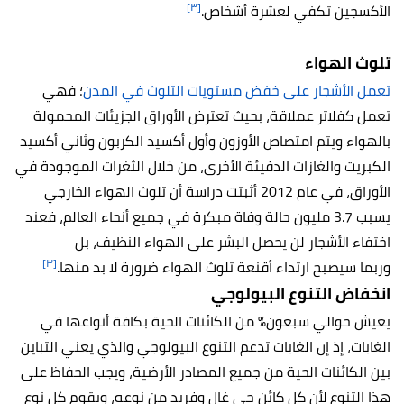
[٣]
الأكسجين تكفي لعشرة
أشخاص.
تلوث الهواء
تعمل الأشجار على خفض مستويات التلوث في المدن
؛ فهي
تعمل كفلاتر عملاقة، بحيث تعترض الأوراق الجزيئات المحمولة
بالهواء ويتم امتصاص الأوزون وأول أكسيد الكربون وثاني أكسيد
الكبريت والغازات الدفيئة الأخرى، من خلال الثغرات الموجودة في
الأوراق، في عام 2012 أثبتت دراسة أن تلوث الهواء الخارجي
يسبب 3.7 مليون حالة وفاة مبكرة في جميع أنحاء العالم،
فعند
اختفاء الأشجار لن يحصل البشر على الهواء النظيف، بل
[٣]
وربما سيصبح ارتداء أقنعة تلوث الهواء ضرورة لا بد منها.
انخفاض التنوع البيولوجي
يعيش حوالي سبعون% من الكائنات الحية بكافة أنواعها في
الغابات، إذ إن الغابات تدعم التنوع البيولوجي والذي يعني التباين
بين الكائنات الحية من جميع المصادر الأرضية، ويجب الحفاظ على
هذا التنوع لأن كل كائن حي غالٍ وفريد من نوعه، ويقوم كل نوع