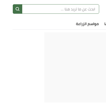
ا
إ
ا
مواسم الزراعة
ا