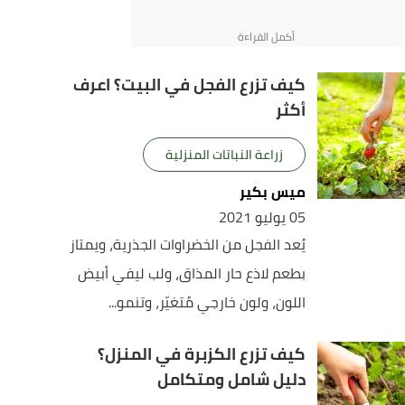
كيف تزرع الفجل في البيت؟ اعرف
أكثر
زراعة النباتات المنزلية
ميس بكير
05 يوليو 2021
يُعد الفجل من الخضراوات الجذرية، ويمتاز
بطعم لاذع حار المذاق، ولب ليفي أبيض
اللون، ولون خارجي مُتغيّر، وتنمو...
كيف تزرع الكزبرة في المنزل؟
دليل شامل ومتكامل