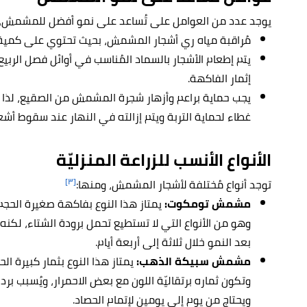
يوجد عدد من العوامل على تُساعد على نمو أفضل للمشمش،
مُراقبة مياه ري أشجار المشمش، بحيث تحتوي على كمية ق
يتم إطعام الأشجار بالسماد المُناسب في أوائل فصل الربيع،
إثمار الفاكهة.
يجب حماية براعم وأزهار شجرة المشمش من الصقيع، لذا 
غطاء لحماية التربة ويتم إزالته في النهار عند سقوط أ
الأنواع الأنسب للزراعة المنزليّة
[٣]
توجد أنواع مُختلفة لأشجار المشمش، ومنها:
مشمش تومكوت:
يمتاز هذا النوع بفاكهة صغيرة الحج
وهو من الأنواع التي لا تستطيع تحمل برودة الشتاء، لكنه 
بعد النمو خلال ثلاثة إلى أربعة أيام.
مشمش سبيكة الذهب:
يمتاز هذا النوع بثمار كبيرة ال
وتكون ثماره برتقاليّة اللون مع بعض الاحمرار، ويُسبب برد ا
ويحتاج من يوم إلى يومين لإتمام الحصاد.