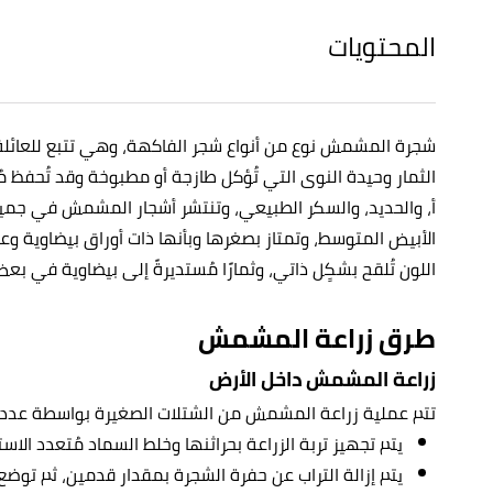
المحتويات
شجرة المشمش نوع من أنواع شجر الفاكهة، وهي تتبع للعائلة
الثمار وحيدة النوى التي تُؤكل طازجة أو مطبوخة وقد تُحفظ مُعل
أ، والحديد، والسكر الطبيعي، وتنتشر أشجار المشمش في جميع 
الأبيض المتوسط، وتمتاز بصغرها وبأنها ذات أوراق بيضاوية وعري
اللون تُلقح بشكٍل ذاتي، وثمارًا مُستديرةً إلى بيضاوية في ب
طرق زراعة المشمش
زراعة المشمش داخل الأرض
تتم عملية زراعة المشمش من الشتلات الصغيرة بواسطة عدد
يتم تجهيز تربة الزراعة بحراثنها وخلط السماد مُتعدد الا
يتم إزالة التراب عن حفرة الشجرة بمقدار قدمين، ثم توضع