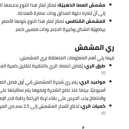
مشمش العصا الذهبيّة:
تمتاز ثمار هذا النوع بحجمها ال
إلى أنّ ثماره حلوة المذاق وذات عصارة مُعتدلة.
المشمش المُنافس:
تمتاز ثمار هذا النوع بلونها الأصفر 
بيضاويّة الشكل وكبيرة الحجم، وذات ملمس ناعم.
ري المشمش
فيما يلي أهم المعلومات المتعلقة بري المشمش:
طرق الري:
يُفضل اعتماد الري بالتنقيط لتقليل كمية الميا
[٤]
مواعيد الري:
يتم ري شجرة المشمش في أول فصل الصيف 
أسبوعيًا، بينما عند نضج الشجرة ونموها يتم سقايتها على ن
والانتفاخ يجب الحرص على بقاء تربة الزراعة رطبة قدر الإم
كميات الري:
تحتاج أشجار المشمش إلى 2.5 سم من المياه أسبوعيًا، لا سيما في فترة الإزهار والإثمار.
[٤]