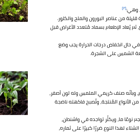
[٢]
 وهي:
ليلة من عناصر البورون والملح والكلور.
 ثم يُعاد الإطعام بسماد مُتعدد الأغراض قبل
في حال انخفاض درجات الحرارة يجب وضع
شعة الشمس على الشجرة.
م، وبأنّه صنف كريمي الملمس وله لون أصفر،
من الأنواع المُنتجة، وتُصبح فاكهته ناضجة
حجم نوعًا ما، ويكثُر تواجده في واشنطن،
لشتاء لهذا النوع ضررًا كبيرًا على ثماره،