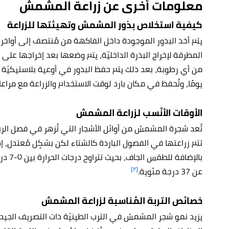
معلومات أُخرى عن زراعة المشمش
كيفية استخلاص بذور المشمش وتهيئتها للزراعة
يتم أخذ البذور الموجودة داخل الفاكهة من مُنتصف إلى أواخر 
المطرقة لإخراج البذرة الداخليّة، يتم وضعها بعد إخراجها عل
يومًا، وتُحفظ في مكان بارد لوقت الاستخدام والزراعة مع مراعا
الأوقات الأنّسب لزراعة المشمش
تُعد شجرة المشمش من أوائل الأشجار التي تُزهر في فصل الرب
تتم زراعتها في الفصول الباردة كالشتاء لكن بشكٍل مُعتدل، إ
بالإضا
[٢]
عن 37 درجة مئوية.
خصائص التربة المُناسبة لزراعة المشمش
يزيد نمو شجر المشمش في الترب الطينيّة ذات التصريف الجي